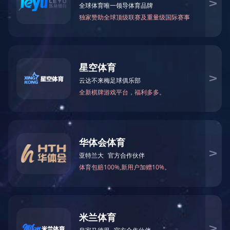
化妆品设备
化工反应设备
涂料 / 新能源设备
制药生产设备
FYG
食品生产设备
食品添加剂设备
食用油生产设备
香精香料生产设备
酱料生产设备