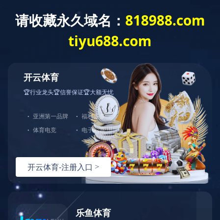
中文
English
首页
关于金宗
产品中心
解决方案
案例中
食品添加剂设备
产品中心