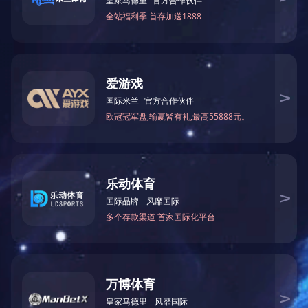
饮料生产设备
糖浆生产设备
微胶囊生产设备
净水生产设备