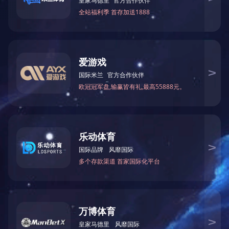
（PU）聚氨酯
乳化机
化妆品生产设备
环氧树脂生产设备
反应釜
膏霜生产设备
多元醇生产设备
分散机
液洗生产设备
硅油、光油生产设备
研磨机
香水生产设备
热熔胶生产设备
搅拌机
口红生产设备
改性松香树脂生产设
灌装机
雾泡罐生产设备
粘合剂生产设备
制膏机
粉饼生产设备
减水剂生产设备
不锈钢储罐
牙膏生产设备
LED原料搅拌生产设
水处理设备
香皂生产设备
水性丙烯酸生产设备
原浆发酵设备
化工原料与助剂生产设备
水性PU树脂生产设备
自动生产系统
醇酸树脂生产设备
涂料生产设备
丙烯酸树脂生产设备