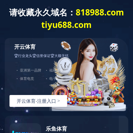
中文
English
首页
关于金宗
产品中心
解决方案
案例中
多功能全自动圆瓶贴标机
产品中心