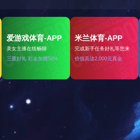
不锈钢收缩膜包装机
封切膜包装机