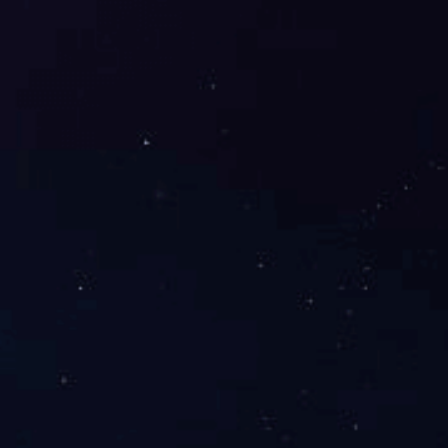
肇庆一分厂：
广东省肇庆高新区（大旺）康泰街3号
肇庆二分厂：广东省肇庆高新区（大旺）建设路36号
电话：0758-3623881
E-mail: jinzong@jinzong.com.cn
官方微信
官方微博
膏机
化工慧聪网