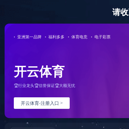
中文
English
首页
关于金宗
产品中心
解决方案
封口机系列
产品中心