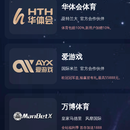
化妆品设备
真空均质乳化机系列
液洗系列
原浆发酵系列
储罐系列
水处理系列
香水系列
输送系列
彩妆设备系列
灌装机系列
贴标机系列
辅助设备系列