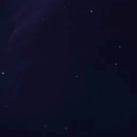
生产设备
膏霜生产线
生产设备
凝胶生产线
料搅拌生产设备
贴剂生产线
烯酸生产设备
合成生产线
树脂生产设备
肽酶解提取生产线
产设备
食品添加剂生产线
巴巴旗舰店
均质乳化机
反应釜生产厂家
调漆釜
化工储罐
真空制
友情链接
申请链接