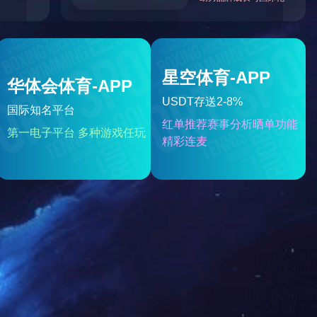
全自动铝箔封口机