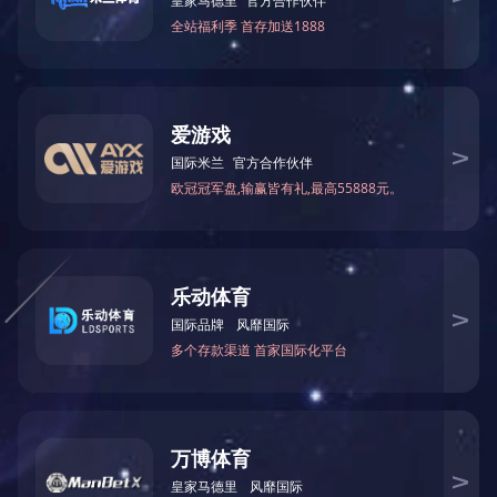
加热方式
夹套热载体电加热、外半管蒸汽加热、外半
热、红外加热
冷却方式
夹套或内盘管冷媒冷却
搅拌功率
根据物料粘稠度、液固比、液体比重、固体
速、桨叶形式、有无固定挡流板或内盘管等
搅拌桨叶形
锚式、框式、平浆式、斜浆式、螺带式、涡
式
多种形式复合
轴封
机械密封或填料密封
内表面处理
抛光和不抛光