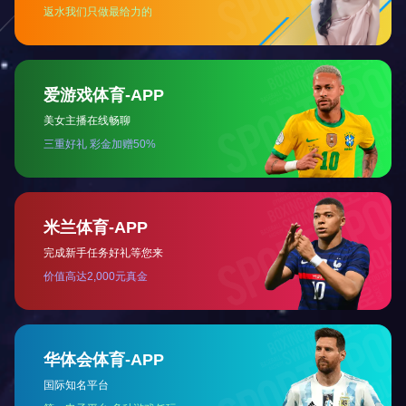
反应釜
外盘管反应釜
产品中心
解决方案
（PU）聚氨酯
乳化机
化妆品生产设备
环氧树脂生产设备
反应釜
膏霜生产设备
多元醇生产设备
分散机
液洗生产设备
硅油、光油生产设备
研磨机
香水生产设备
热熔胶生产设备
搅拌机
口红生产设备
改性松香树脂生产设
灌装机
雾泡罐生产设备
粘合剂生产设备
制膏机
粉饼生产设备
减水剂生产设备
不锈钢储罐
牙膏生产设备