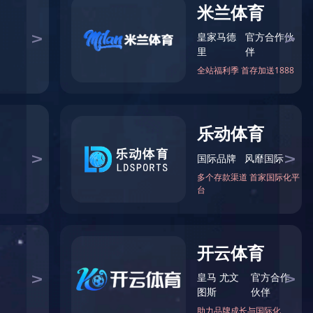
JRH固定式双向搅拌乳化机（全自动）