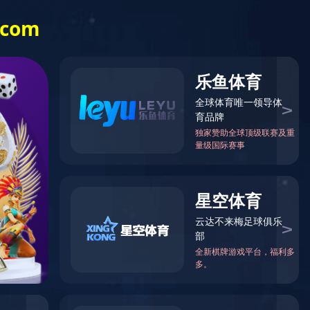
当前位置：
首页
>
产品中心