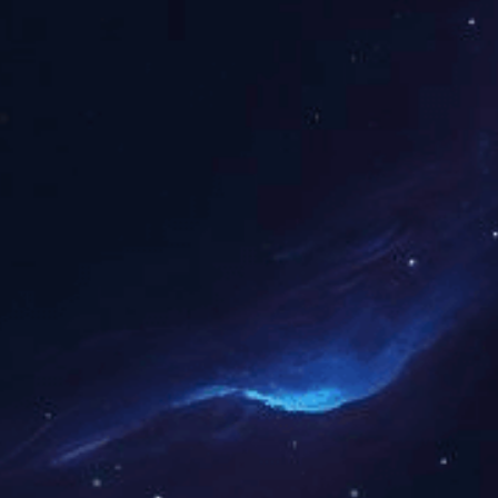
产品中心
解决方案
（PU）
乳化机
化妆品生产设备
环氧树
反应釜
膏霜生产设备
多元醇
分散机
液洗生产设备
硅油、
研磨机
香水生产设备
热熔胶
搅拌机
口红生产设备
改性松
灌装机
雾泡罐生产设备