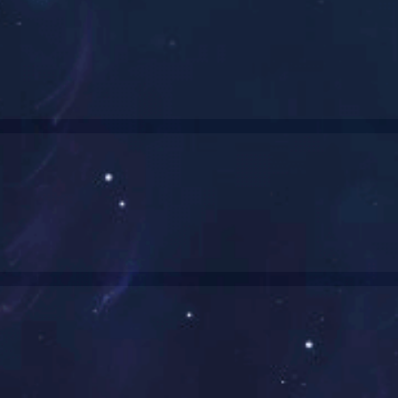
JR双向搅拌均质锅
JRK 均质乳化机