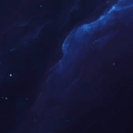
JRH固定式双向搅拌乳化机（全自动）
JRK 均质乳化机
首页
上一页
1
2
3
4
5
聚氨酯
油漆生产设备
脂生产设备
油墨生产设备
生产设备
新能源材料生产设备
光油生产设备
润滑油生产设备
生产设备
车用燃料生产设备
香树脂生产设备
互联网应用