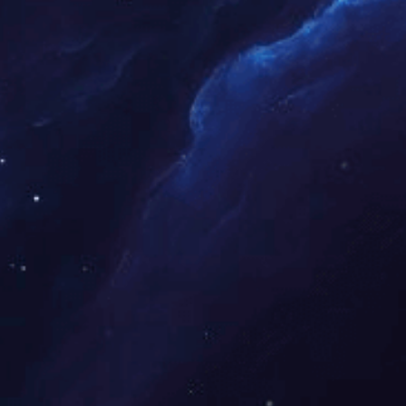
聚氨酯
油漆生产设备
脂生产设备
油墨生产设备
生产设备
新能源材料生产设备
光油生产设备
润滑油生产设备
生产设备
车用燃料生产设备
香树脂生产设备
互联网应用
生产设备
膏霜生产线
生产设备
凝胶生产线