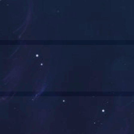
BB霜灌装机
首页
1
尾页