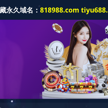
案例中心
服务中心
新闻中心
pinbo.com
当前